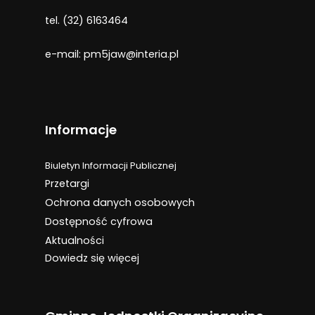
tel. (32) 6163464
e-mail: pm5jaw@interia.pl
Informacje
Biuletyn Informacji Publicznej
Przetargi
Ochrona dany
ch osobowych
Dostępność cyfrowa
Aktualności
:
Dowiedz się więcej
Zajęcia
pokazowe
z