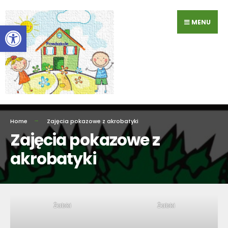
Przejdź
do
MENU
Otwórz pasek narzędzi
zawartości
Home
Zajęcia pokazowe z akrobatyki
Zajęcia pokazowe z
akrobatyki
Żabki
Żabki